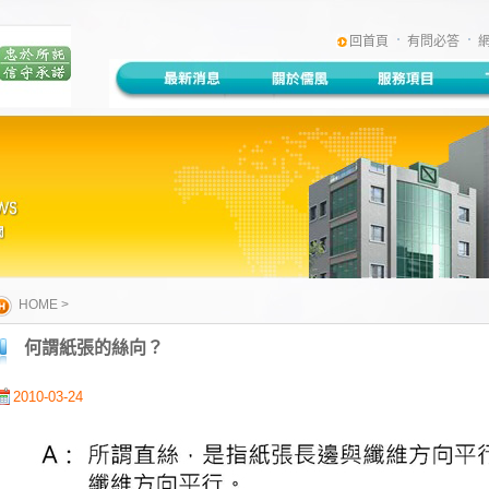
:::
回首頁
有問必答
HOME
>
何謂紙張的絲向？
2010-03-24