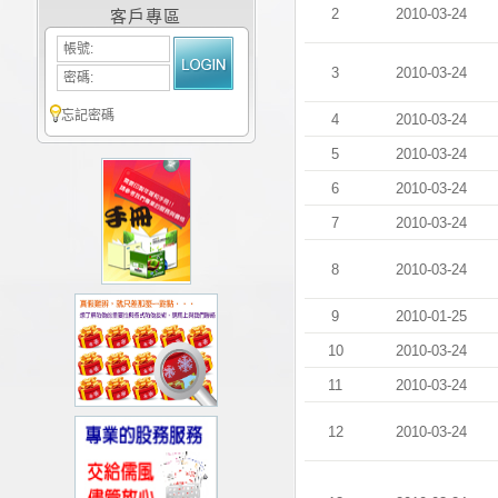
2
2010-03-24
客戶專區
帳號:
3
2010-03-24
密碼:
忘記密碼
4
2010-03-24
5
2010-03-24
6
2010-03-24
7
2010-03-24
8
2010-03-24
9
2010-01-25
10
2010-03-24
11
2010-03-24
12
2010-03-24