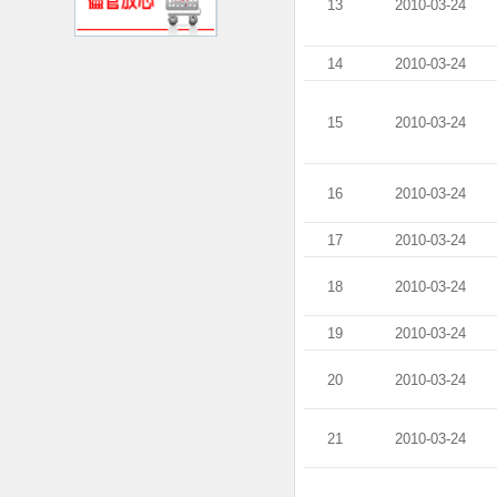
13
2010-03-24
14
2010-03-24
15
2010-03-24
16
2010-03-24
17
2010-03-24
18
2010-03-24
19
2010-03-24
20
2010-03-24
21
2010-03-24