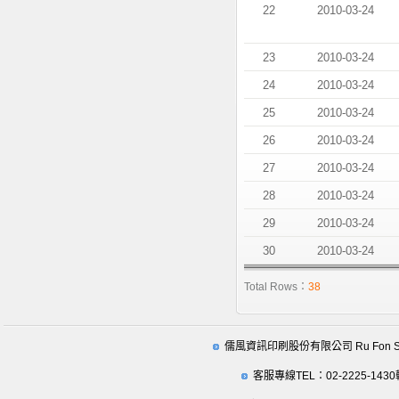
22
2010-03-24
23
2010-03-24
24
2010-03-24
25
2010-03-24
26
2010-03-24
27
2010-03-24
28
2010-03-24
29
2010-03-24
30
2010-03-24
Total Rows：
38
儒風資訊印刷股份有限公司 Ru Fon Securit
客服專線TEL：02-2225-1430